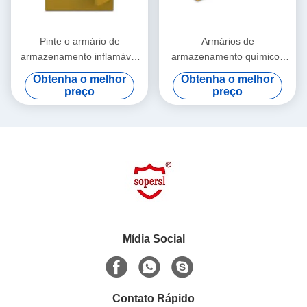
Pinte o armário de
Armários de
armazenamento inflamável
armazenamento químicos
químico com respiradouros
inflamáveis revestidos do pó
Obtenha o melhor
Obtenha o melhor
duplos para os bens
amarelo para o laboratório,
preço
preço
perigosos, 250L
parte superior do banco
Mídia Social
Contato Rápido