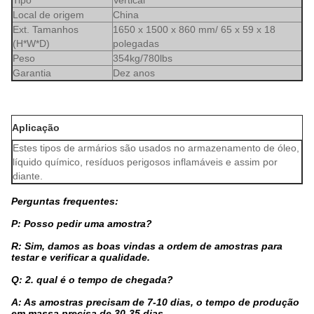
Tipo
Vertical
Local de origem
China
Ext. Tamanhos
1650 x 1500 x 860 mm/ 65 x 59 x 18
(H*W*D)
polegadas
Peso
354kg/780lbs
Garantia
Dez anos
Aplicação
Estes tipos de armários são usados no armazenamento de óleo,
líquido químico, resíduos perigosos inflamáveis e assim por
diante.
Perguntas frequentes:
P: Posso pedir uma amostra?
R: Sim, damos as boas vindas a ordem de amostras para
testar e verificar a qualidade.
Q: 2. qual é o tempo de chegada?
A: As amostras precisam de 7-10 dias, o tempo de produção
em massa precisa de 30-35 dias.