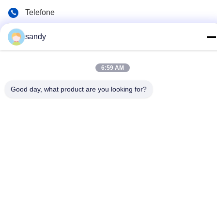
Telefone
86-510-88784568
sandy
E-mail
sandy@cnsupersecurity.com
6:59 AM
Endereço
Good day, what product are you looking for?
Hongshan desenvolvimento zona económica, cidade de
Wuxi, província de Jiangsu.
Política de privacidade
|
Mapa do Site
Boa qualidade de China armário de armazenamento químico
Fornecedor. © de Copyright 2012-2026 SUPER SECURITY LTD .
Todos os direitos reservados.