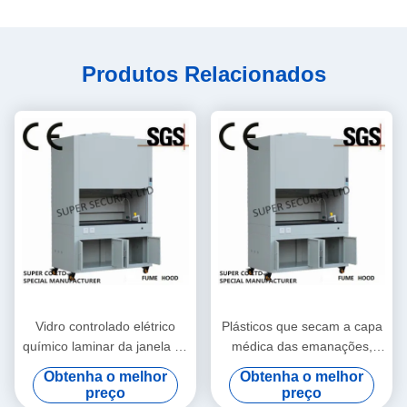
Produtos Relacionados
Vidro controlado elétrico
Plásticos que secam a capa
químico laminar da janela de
médica das emanações,
vidro das capas das
capas das emanações de
Obtenha o melhor
Obtenha o melhor
emanações do laboratório
exaustão para o laboratório
preço
preço
químico