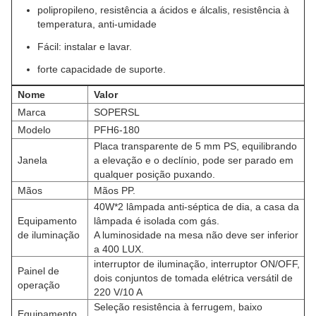
polipropileno, resistência a ácidos e álcalis, resistência à
temperatura, anti-umidade
Fácil: instalar e lavar.
forte capacidade de suporte.
Nome
Valor
Marca
SOPERSL
Modelo
PFH6-180
Placa transparente de 5 mm PS, equilibrando
Janela
a elevação e o declínio, pode ser parado em
qualquer posição puxando.
Mãos
Mãos PP.
40W*2 lâmpada anti-séptica de dia, a casa da
Equipamento
lâmpada é isolada com gás.
de iluminação
A luminosidade na mesa não deve ser inferior
a 400 LUX.
interruptor de iluminação, interruptor ON/OFF,
Painel de
dois conjuntos de tomada elétrica versátil de
operação
220 V/10 A
Seleção resistência à ferrugem, baixo
Equipamento