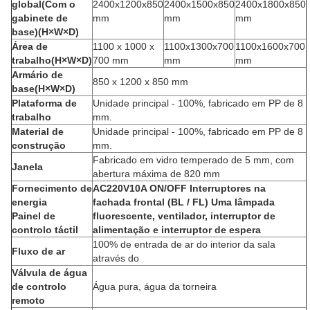
global
(Com o
2400x1200x850
2400x1500x850
2400x1800x850
gabinete de
mm
mm
mm
base)
(H×W×D)
Área de
1100 x 1000 x
1100x1300x700
1100x1600x700
trabalho
(H×W×D)
700 mm
mm
mm
Armário de
850 x 1200 x 850 mm
base
(H×W×D)
Plataforma de
Unidade principal - 100%, fabricado em PP de 8
trabalho
mm.
Material de
Unidade principal - 100%, fabricado em PP de 8
construção
mm.
Fabricado em vidro temperado de 5 mm, com
Janela
abertura máxima de 820 mm
Fornecimento de
AC220V10A ON/OFF Interruptores na
energia
fachada frontal (BL / FL) Uma lâmpada
Painel de
fluorescente, ventilador, interruptor de
controlo táctil
alimentação e interruptor de espera
100% de entrada de ar do interior da sala
Fluxo de ar
através do
Válvula de água
de controlo
Água pura, água da torneira
remoto