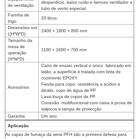
desperdício, baixo ruído e famoso ventilador e
de ventilação
tubo de vento especial.
Farinha de
20 litros
trigo
Dimensões ext.
2400 × 1800 × 800 mm
((H*W*D)
Tamanho da
mesa de
1100 × 1600 × 700 mm
operação
(H*W*D)
Cano de ensaio vertical e único: fabricado em
latão, a superfície é tratada com tinta de
cozimento EPOXY.
Fenda para copo: resistência a ácidos e
Acessórios
álcalis, copo de água de PP.
Lava-louça de copos de PP.
Conexão: multifuncional com caixa à prova de
salpicos e tampa de protecção.
Garantia
Um ano
Aplicação
As capas de fumaça da série PFH são a primeira defesa para