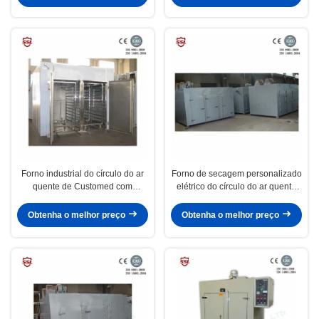
Forno industrial do círculo do ar
Forno de secagem personalizado
quente de Customed com
elétrico do círculo do ar quente
programa do PID e indicação
da série do CT com programa do
digital
PID e indicação digital
Obtenha o melhor preço
Obtenha o melhor preço