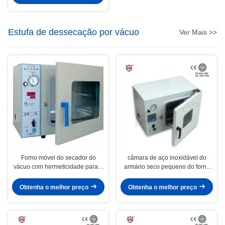
Estufa de dessecação por vácuo
Ver Mais >>
Forno móvel do secador do
câmara de aço inoxidável do
vácuo com hermeticidade para o
armário seco pequeno do forno
material composto, 210L
do vácuo 50L para o material
Thermo-Sensível
Obtenha o melhor preço
Obtenha o melhor preço