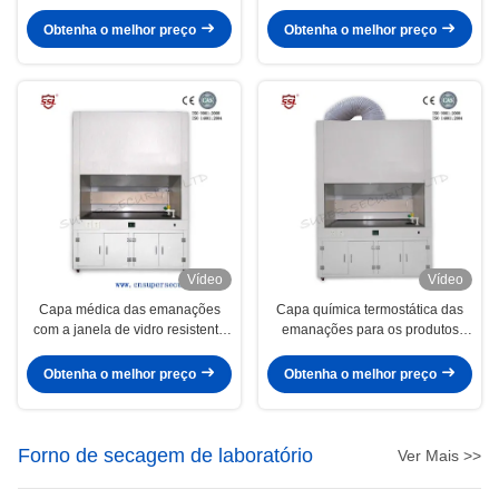
Controlled das emanações
aço 800W - 1400W capa de
laboratório do IP 20
Obtenha o melhor preço
Obtenha o melhor preço
Vídeo
Vídeo
Capa médica das emanações
Capa química termostática das
com a janela de vidro resistente
emanações para os produtos
de 3.2mm, ventilador
químicos do teste de laboratório,
incorporado, tabela de trabalho
da bioquímica, os industriais e os
Obtenha o melhor preço
Obtenha o melhor preço
da segurança
corrosivos
Forno de secagem de laboratório
Ver Mais >>