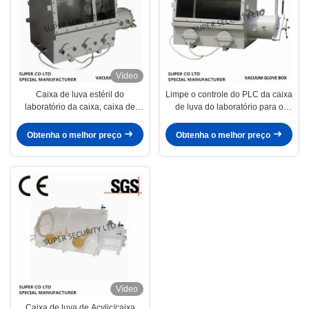
Vídeo
Caixa de luva estéril do
Limpe o controle do PLC da caixa
laboratório da caixa, caixa de
de luva do laboratório para o
luva da câmara do teste de
teste universal
laboratório
Obtenha o melhor preço
Obtenha o melhor preço
Vídeo
Caixa de luva de Acylic/caixa