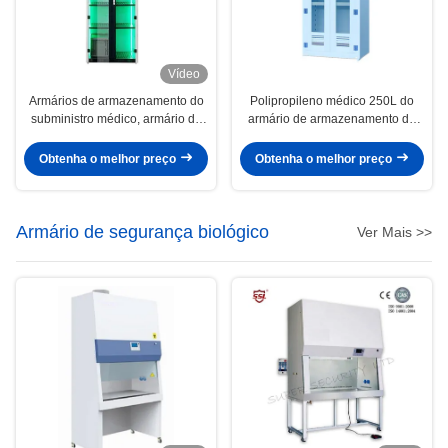
Vídeo
Armários de armazenamento do
Polipropileno médico 250L do
subministro médico, armário de
armário de armazenamento do
armazenamento Ductless para
laboratório com porta de balanço
médico
Obtenha o melhor preço
Obtenha o melhor preço
Armário de segurança biológico
Ver Mais >>