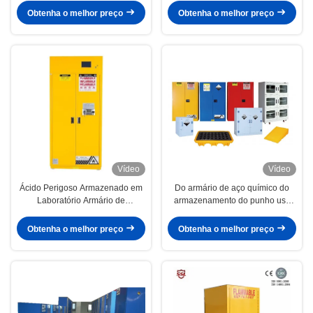
aeroporto
aerossol
Obtenha o melhor preço
Obtenha o melhor preço
Vídeo
Vídeo
Ácido Perigoso Armazenado em
Do armário de aço químico do
Laboratório Armário de
armazenamento do punho uso
Armazenamento de Químicos
industrial à prova de fogo
Amarelo 766 Litros Para Líquido
Recessed de ABCFor
Obtenha o melhor preço
Obtenha o melhor preço