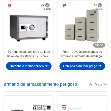
perigosos
Vídeo
30 minutos ateiam fogo ao fogo
Fogo - gavetas resistentes do
móvel da resistência 17L - caixas
arquivo 4, armário da avaliação
seguras à prova de fogo da
do fogo de 2 horas
proteção resistente, fogo - caixa
Obtenha o melhor preço
Obtenha o melhor preço
segura resistente
armário de armazenamento perigoso
Ver Mais >>