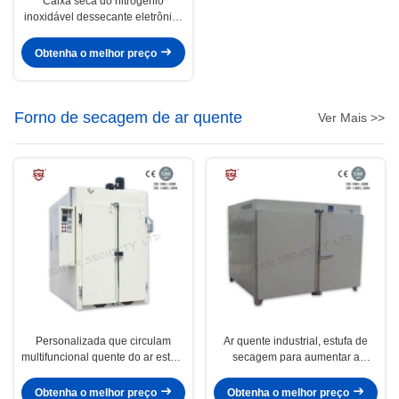
Caixa seca do nitrogênio
inoxidável dessecante eletrônico
com o vidro temperado inoxidável
de Paintwith 3.2mm
Obtenha o melhor preço
Forno de secagem de ar quente
Ver Mais >>
Personalizada que circulam
Ar quente industrial, estufa de
multifuncional quente do ar estufa
secagem para aumentar a
com controle de temperatura
eficiência de aquecimento 70 %
automático
Obtenha o melhor preço
Obtenha o melhor preço