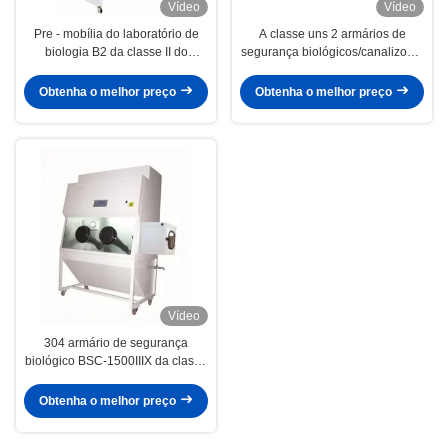
Vídeo
Vídeo
Pre - mobília do laboratório de
A classe uns 2 armários de
biologia B2 da classe II do
segurança biológicos/canalizou o
laboratório dos filtros do filtro dois
armário de emanações com
HEPA
exposição de VFD
Obtenha o melhor preço
Obtenha o melhor preço
Vídeo
304 armário de segurança
biológico BSC-1500IIIX da classe
III de aço inoxidável
Obtenha o melhor preço