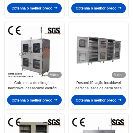
armazenamento seco do gás do
umidade do armário de
nitrogênio da bioquímica
armazenamento do gás
Obtenha o melhor preço
Obtenha o melhor preço
Vídeo
Vídeo
Caixa seca do nitrogênio
Desumidificação inoxidável
inoxidável dessecante eletrônico
personalizada da caixa seca
para o armazenamento da
dessecante do nitrogênio
segurança
Obtenha o melhor preço
Obtenha o melhor preço