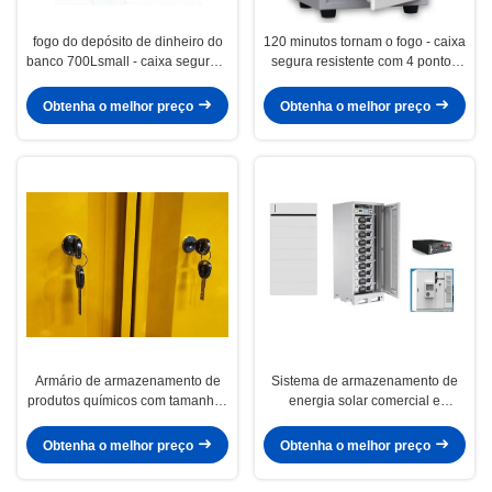
fogo do depósito de dinheiro do
120 minutos tornam o fogo - caixa
banco 700Lsmall - caixa segura à
segura resistente com 4 pontos
prova de fogo resistente com o 1
de travamento no corpo
fechamento de combinação + 1
Obtenha o melhor preço
Obtenha o melhor preço
chave + 1 gaveta
Armário de armazenamento de
Sistema de armazenamento de
produtos químicos com tamanhos
energia solar comercial e
de 109x46x123CM,
industrial, armazenamento de
109x46x165CM e
100kw-2mw, armazenamento de
Obtenha o melhor preço
Obtenha o melhor preço
109x86x165CM para
energia por bateria
armazenamento de materiais