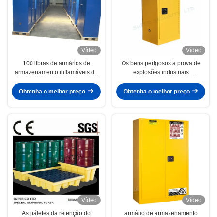
Vídeo
Vídeo
100 libras de armários de
Os bens perigosos à prova de
armazenamento inflamáveis da
explosões industriais
segurança com as 2 portas para
armazenaram o armário de
o armazenamento
armazenamento do metal do
Obtenha o melhor preço
Obtenha o melhor preço
reagente de laboratório
Vídeo
Vídeo
As páletes da retenção do
armário de armazenamento