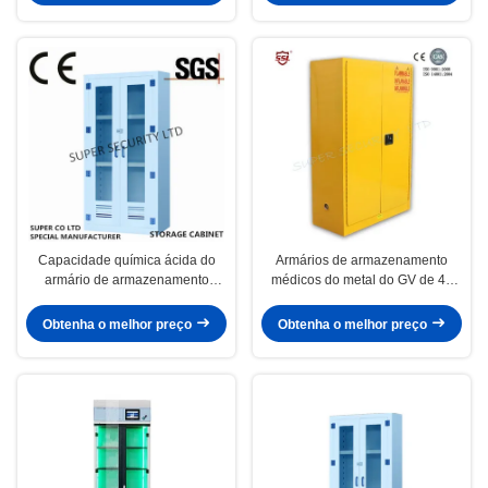
Capacidade química ácida do
Armários de armazenamento
armário de armazenamento
médicos do metal do GV de 45
250litre do polipropileno do
galões 2 prateleiras para o
hospital/laboratório
laboratório
Obtenha o melhor preço
Obtenha o melhor preço