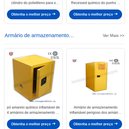
cilindro do polietileno para o
Recessed químico do punho 1-
produto químico, líquido dos
Door à prova de explosões
corrosivos de Amd dos ácidos
Obtenha o melhor preço
Obtenha o melhor preço
distribuíram a carga 1100kg
Armário de armazenamento
Ver Mais >>
inflamável
pó amarelo químico inflamável de
Armário de armazenamento
4 armários de armazenamento do
inflamável perigoso dos armários
galão revestido para a parte
de armazenamento dos bens
superior do banco
para os produtos químicos
Obtenha o melhor preço
Obtenha o melhor preço
materiais