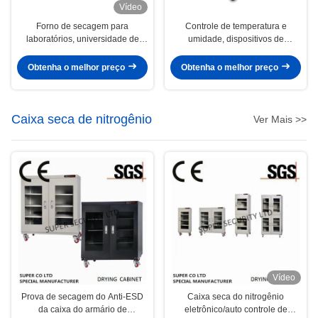
Vídeo
Forno de secagem para
Controle de temperatura e
laboratórios, universidade de
umidade, dispositivos de
vácuo do controlador do Pid
protecção de segurança, aço
inoxidável resistente à corrosão
Obtenha o melhor preço
Obtenha o melhor preço
ou revestido, sistema de
ventilação, adequado para
armazenar produtos químicos ou
equipamentos sensíveis
Caixa seca de nitrogênio
Ver Mais >>
Vídeo
Prova de secagem do Anti-ESD
Caixa seca do nitrogênio
da caixa do armário de
eletrônico/auto controle de