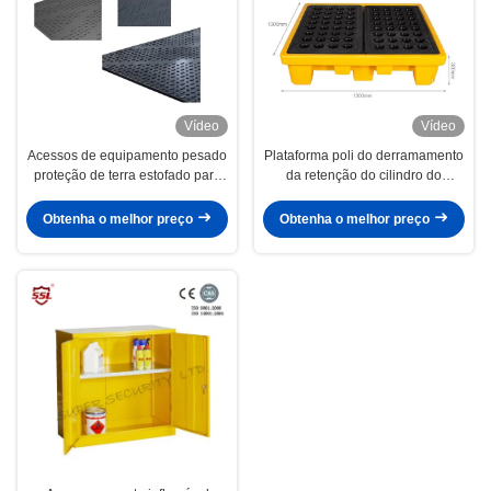
Vídeo
Vídeo
Acessos de equipamento pesado
Plataforma poli do derramamento
proteção de terra estofado para
da retenção do cilindro do
estradas temporárias e
polietileno para ácidos químicos
almofadas de trabalho
Obtenha o melhor preço
Obtenha o melhor preço