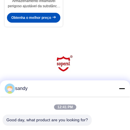
Armazenamento inflamável
perigoso ajustável da substância
da prateleira 36liter, armários
médios
Obtenha o melhor preço
Mídia Social
sandy
12:41 PM
Contato Rápido
Good day, what product are you looking for?
Telefone