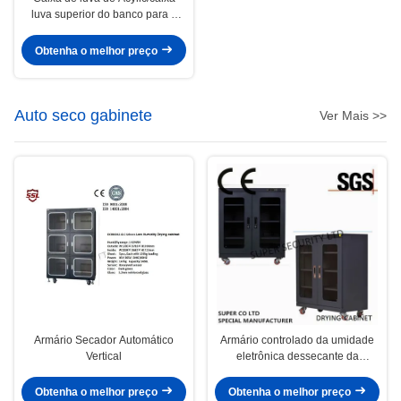
luva superior do banco para a
visão clara de algum ângulo
Obtenha o melhor preço
Auto seco gabinete
Ver Mais >>
Armário Secador Automático
Armário controlado da umidade
Vertical
eletrônica dessecante da
exposição de diodo emissor de
luz com 435L
Obtenha o melhor preço
Obtenha o melhor preço