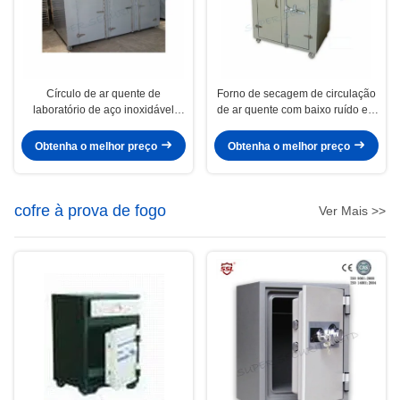
Círculo de ar quente de
Forno de secagem de circulação
laboratório de aço inoxidável
de ar quente com baixo ruído e o
personalizado máquina de forno
ventilador axial resistente de alta
de secagem
temperatura
Obtenha o melhor preço
Obtenha o melhor preço
cofre à prova de fogo
Ver Mais >>