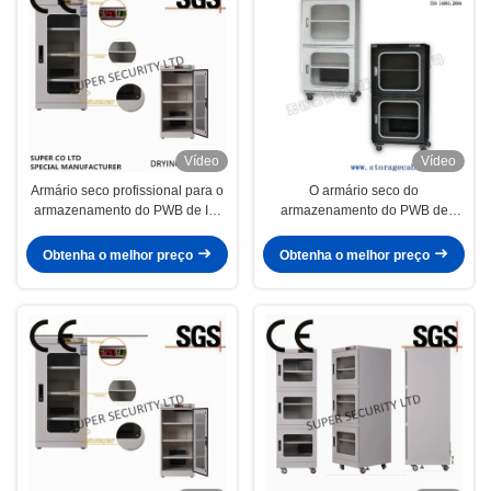
Vídeo
Vídeo
Armário seco profissional para o
O armário seco do
armazenamento do PWB de IC,
armazenamento do PWB de
armário seco da auto umidade
IC/armário seco digital para o
emiconductor IC empacota BGA
Obtenha o melhor preço
Obtenha o melhor preço
PGA, PWB SMT PBGA de IC