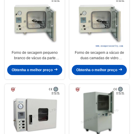
Forno de secagem pequeno
Forno de secagem a vácuo de
branco de vácuo da parte
duas camadas de vidro
superior do banco para a
temperado
agricultura, 500W 20L
Obtenha o melhor preço
Obtenha o melhor preço