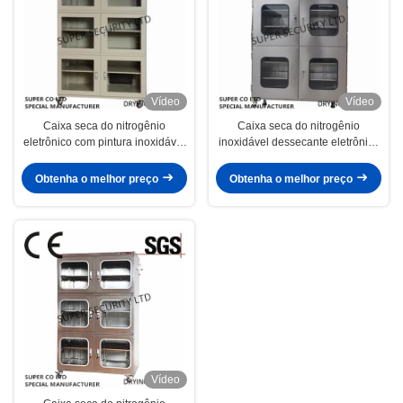
Vídeo
Vídeo
Caixa seca do nitrogênio
Caixa seca do nitrogênio
eletrônico com pintura inoxidável
inoxidável dessecante eletrônico
com o vidro temperado de 3.2mm
com o vidro temperado inoxidável
para Malásia
de Paintwith 3.2mm
Obtenha o melhor preço
Obtenha o melhor preço
Vídeo