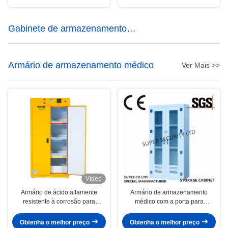
Gabinete de armazenamento
corrosivo
Armário de armazenamento médico
Ver Mais >>
Vídeo
Armário de ácido altamente
Armário de armazenamento
resistente à corrosão para
médico com a porta para
armazenamento de produtos
armazenar ácidos fosfóricos e
químicos perigosos
crómicos
Obtenha o melhor preço
Obtenha o melhor preço