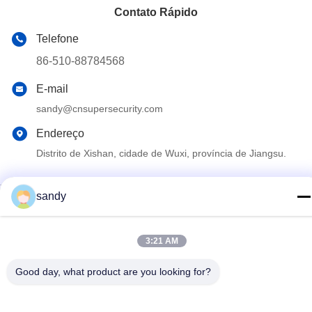
Contato Rápido
Telefone
86-510-88784568
E-mail
sandy@cnsupersecurity.com
Endereço
Distrito de Xishan, cidade de Wuxi, província de Jiangsu.
sandy
Política de privacidade
|
Mapa do Site
Boa qualidade de China armário de armazenamento químico
Fornecedor. © de Copyright 2012-2026 SUPER SECURITY LTD .
3:21 AM
Todos os direitos reservados.
Good day, what product are you looking for?