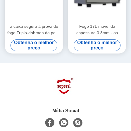
a caixa segura à prova de
Fogo 17L móvel da
fogo Triplo-dobrada da porta
espessura 0.8mm - os
com Risco-resiste o
cofres fortes resistentes da
Obtenha o melhor
Obtenha o melhor
revestimento do pó na placa
proteção tornam a caixa
preço
preço
de aço de EGI/bandeja
segura para o teste de
plástica
resistência do fogo de 30
minutos
Mídia Social