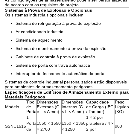
As configurações de armazenamento podem ser personalizadas
de acordo com os requisitos do projeto.
Sistemas à Prova de Explosão e Opcionais
Os sistemas industriais opcionais incluem:
Sistema de refrigeração à prova de explosão
Ar condicionado industrial
Sistema de aquecimento
Sistema de monitoramento à prova de explosão
Gabinete de controle à prova de explosão
Sistema de porta com trava automática
Interruptor de fechamento automático da porta
Sistemas de controle industrial personalizados estão disponíveis
para ambientes de armazenamento perigosos.
Especificações de Edifícios de Armazenamento Externo para
Materiais Perigosos
Tipo
Dimensões
Dimensões
Capacidade
Peso
Modelo
de
Externas (C
Internas (C
de Carga (IBC
Líquido
Porta
× L × A mm)
× L × A mm)
/ Tambor)
(KG)
1
1 × 2 por
Porta
1550 × 1550
1350 × 1350
prateleira / 4 ×
SSNC1515
900
de
× 2700
× 1250
2 por