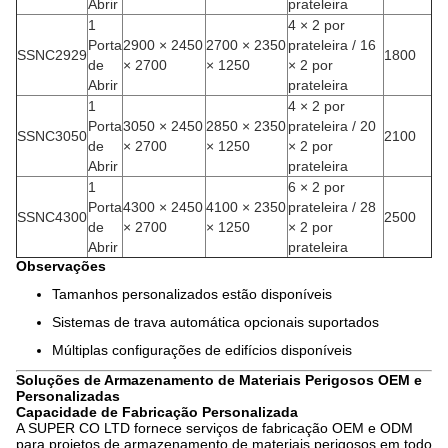
Abrir
prateleira
1
4 × 2 por
Porta
2900 × 2450
2700 × 2350
prateleira / 16
SSNC2929
1800
de
× 2700
× 1250
× 2 por
Abrir
prateleira
1
4 × 2 por
Porta
3050 × 2450
2850 × 2350
prateleira / 20
SSNC3050
2100
de
× 2700
× 1250
× 2 por
Abrir
prateleira
1
6 × 2 por
Porta
4300 × 2450
4100 × 2350
prateleira / 28
SSNC4300
2500
de
× 2700
× 1250
× 2 por
Abrir
prateleira
Observações
Tamanhos personalizados estão disponíveis
Sistemas de trava automática opcionais suportados
Múltiplas configurações de edifícios disponíveis
Soluções de Armazenamento de Materiais Perigosos OEM e
Personalizadas
Capacidade de Fabricação Personalizada
A SUPER CO LTD fornece serviços de fabricação OEM e ODM
para projetos de armazenamento de materiais perigosos em todo