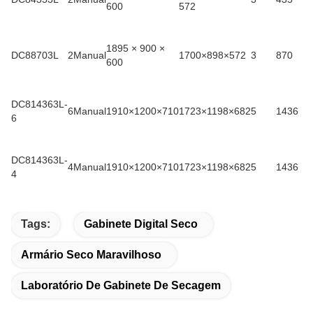
600
572
1895 × 900 ×
DC88703L
2Manual
1700×898×572
3
870
600
DC814363L-
6Manual
1910×1200×710
1723×1198×682
5
1436
6
DC814363L-
4Manual
1910×1200×710
1723×1198×682
5
1436
4
Tags:
Gabinete Digital Seco
Armário Seco Maravilhoso
Laboratório De Gabinete De Secagem