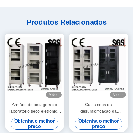
Produtos Relacionados
Vídeo
Vídeo
Armário de secagem do
Caixa seca da
laboratório seco eletrônico
desumidificação da
vertical do armário do metal
constante/umidade do
Obtenha o melhor
Obtenha o melhor
para DC87183L
armário de Digitas da
preço
preço
câmera