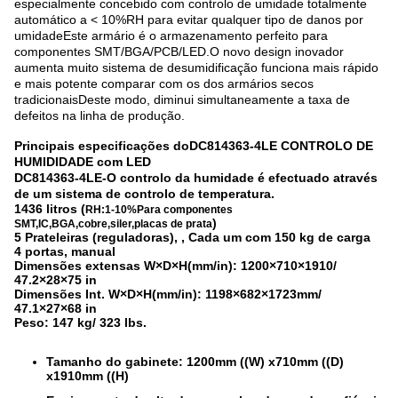
especialmente concebido com controlo de umidade totalmente
automático a < 10%RH para evitar qualquer tipo de danos por
umidadeEste armário é o armazenamento perfeito para
componentes SMT/BGA/PCB/LED.O novo design inovador
aumenta muito sistema de desumidificação funciona mais rápido
e mais potente comparar com os dos armários secos
tradicionaisDeste modo, diminui simultaneamente a taxa de
defeitos na linha de produção.
Principais especificações do
DC814363-4LE CONTROLO DE
HUMIDIDADE com LED
DC814363-4LE
-
O controlo da humidade é efectuado através
de um sistema de controlo de temperatura.
1436 litros (
RH:1-10%
Para componentes
)
SMT,IC,BGA,cobre,siler,placas de prata
5 Prateleiras (reguladoras),
, Cada um com 150 kg de carga
4 portas, manual
Dimensões extensas W×D×H(mm/in): 1200×710×1910/
47.2×28×75 in
Dimensões Int. W×D×H(mm/in): 1198×682×1723mm/
47.1×27×68 in
Peso: 147 kg/ 323 lbs.
Tamanho do gabinete: 1200mm ((W) x710mm ((D)
x1910mm ((H)