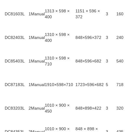
1313 × 598 ×
1151 × 596 ×
DC81603L
1Manual
3
160
400
372
1310 × 598 ×
DC82403L
1Manual
848×596×372
3
240
400
1310 × 598 ×
DC85403L
1Manual
848×596×682
3
540
710
DC87183L
1Manual
1910×598×710
1723×596×682
5
718
1010 × 900 ×
DC83203L
2Manual
848×898×422
3
320
450
1010 × 900 ×
848 × 898 ×
DC84353L
2Manual
3
435