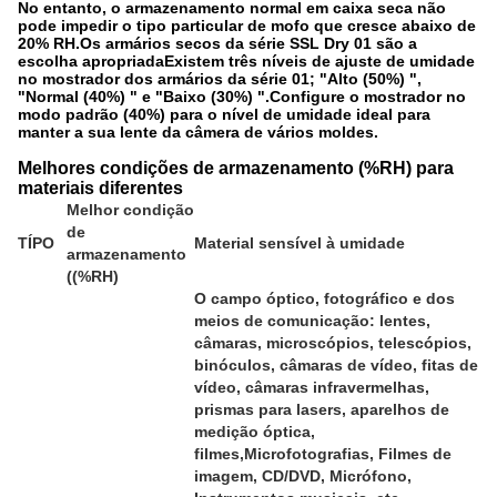
No entanto, o armazenamento normal em caixa seca não
pode impedir o tipo particular de mofo que cresce abaixo de
20% RH.Os armários secos da série SSL Dry 01 são a
escolha apropriadaExistem três níveis de ajuste de umidade
no mostrador dos armários da série 01; "Alto (50%) ",
"Normal (40%) " e "Baixo (30%) ".Configure o mostrador no
modo padrão (40%) para o nível de umidade ideal para
manter a sua lente da câmera de vários moldes.
Melhores condições de armazenamento (%RH) para
materiais diferentes
Melhor condição
de
TÍPO
Material sensível à umidade
armazenamento
((%RH)
O campo óptico, fotográfico e dos
meios de comunicação: lentes,
câmaras, microscópios, telescópios,
binóculos, câmaras de vídeo, fitas de
vídeo, câmaras infravermelhas,
prismas para lasers, aparelhos de
medição óptica,
filmes,Microfotografias, Filmes de
imagem, CD/DVD, Micrófono,