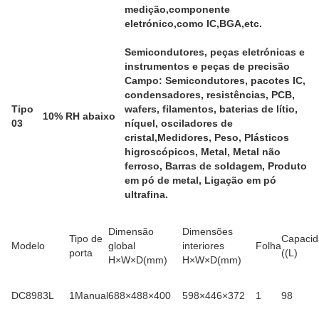
medição,componente
eletrónico,como IC,BGA,etc.
Semicondutores, peças eletrónicas e
instrumentos e peças de precisão
Campo: Semicondutores, pacotes IC,
condensadores, resistências, PCB,
Tipo
wafers, filamentos, baterias de lítio,
10% RH abaixo
03
níquel, osciladores de
cristal,Medidores, Peso, Plásticos
higroscópicos, Metal, Metal não
ferroso, Barras de soldagem, Produto
em pó de metal, Ligação em pó
ultrafina.
Dimensão
Dimensões
Tipo de
Capaci
Modelo
global
interiores
Folha
porta
((L)
H×W×D(mm)
H×W×D(mm)
DC8983L
1Manual
688×488×400
598×446×372
1
98