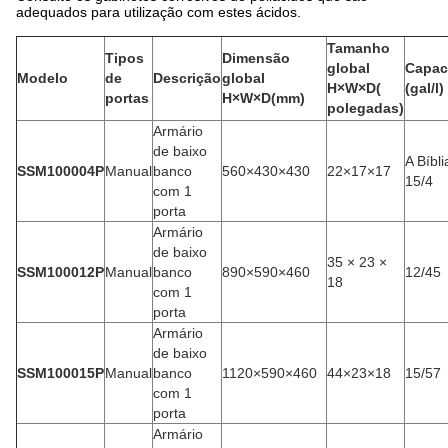
adequados para utilização com estes ácidos.
Tamanho
Tipos
Dimensão
global
Capac
Modelo
de
Descrição
global
H×W×D(
(gal/l)
portas
H×W×D(mm)
polegadas)
Armário
de baixo
A Bíbli
SSM100004P
Manual
banco
560×430×430
22×17×17
15/4
com 1
porta
Armário
de baixo
35 × 23 ×
SSM100012P
Manual
banco
890×590×460
12/45
18
com 1
porta
Armário
de baixo
SSM100015P
Manual
banco
1120×590×460
44×23×18
15/57
com 1
porta
Armário