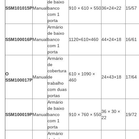
de baixo
SSM101015P
Manual
banco
910 × 610 × 550
36×24×22
15/57
com 1
porta
Armário
de baixo
SSM100016P
Manual
banco
1120×610×460
44×24×18
16/61
com 1
porta
Armário
de
cobertura
O
610 × 1090 ×
Manual
de
24×43×18
17/64
SSM100017P
460
trabalho
com duas
portas
Armário
de baixo
36 × 30 ×
SSM100019P
Manual
banco
910 × 760 × 550
19/72
22
com 1
porta
Armário