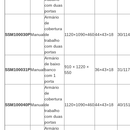
com duas
portas
Armário
de
cobertura
SSM100030P
Manual
de
1120×1090×460
44×43×18
30/114
trabalho
com duas
portas
Armário
de baixo
910 × 1220 ×
SSM100031P
Manual
banco
36×43×18
31/117
550
com 1
porta
Armário
de
cobertura
SSM100040P
Manual
de
1120×1090×460
44×43×18
40/15
trabalho
com duas
portas
Armário