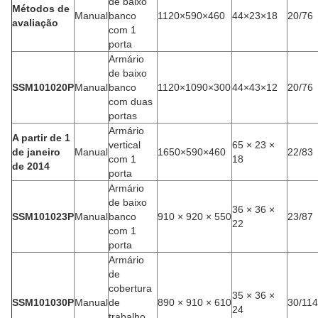
de baixo
Métodos de
Manual
banco
1120×590×460
44×23×18
20/76
avaliação
com 1
porta
Armário
de baixo
SSM101020P
Manual
banco
1120×1090×300
44×43×12
20/76
com duas
portas
Armário
A partir de 1
vertical
65 × 23 ×
de janeiro
Manual
1650×590×460
22/83
com 1
18
de 2014
porta
Armário
de baixo
36 × 36 ×
SSM101023P
Manual
banco
910 × 920 × 550
23/87
22
com 1
porta
Armário
de
cobertura
35 × 36 ×
SSM101030P
Manual
de
890 × 910 × 610
30/114
24
trabalho