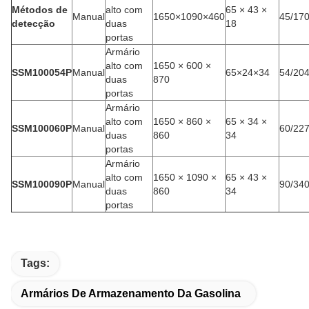
Métodos de
alto com
65 × 43 ×
Manual
1650×1090×460
45/17
detecção
duas
18
portas
Armário
alto com
1650 × 600 ×
SSM100054P
Manual
65×24×34
54/20
duas
870
portas
Armário
alto com
1650 × 860 ×
65 × 34 ×
SSM100060P
Manual
60/22
duas
860
34
portas
Armário
alto com
1650 × 1090 ×
65 × 43 ×
SSM100090P
Manual
90/34
duas
860
34
portas
Tags:
Armários De Armazenamento Da Gasolina