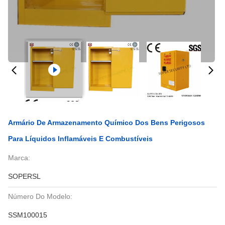
Armário De Armazenamento Químico Dos Bens Perigosos
Para Líquidos Inflamáveis E Combustíveis
Marca:
SOPERSL
Número Do Modelo:
SSM100015