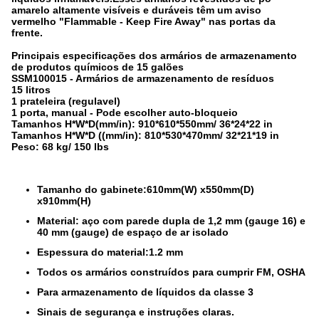
amarelo altamente visíveis e duráveis têm um aviso
vermelho "Flammable - Keep Fire Away" nas portas da
frente.
Principais especificações dos armários de armazenamento
de produtos químicos de 15 galões
SSM100015 - Armários de armazenamento de resíduos
15 litros
1 prateleira (regulavel)
1 porta, manual - Pode escolher auto-bloqueio
Tamanhos H*W*D(mm/in): 910*610*550mm/ 36*24*22 in
Tamanhos H*W*D ((mm/in): 810*530*470mm/ 32*21*19 in
Peso: 68 kg/ 150 lbs
Tamanho do gabinete:610mm(W) x550mm(D)
x910mm(H)
Material: aço com parede dupla de 1,2 mm (gauge 16) e
40 mm (gauge) de espaço de ar isolado
Espessura do material:1.2 mm
Todos os armários construídos para cumprir FM, OSHA
Para armazenamento de líquidos da classe 3
Sinais de segurança e instruções claras.